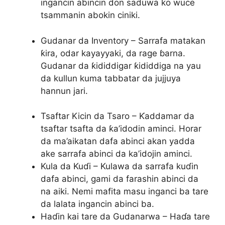
ingancin abincin don saduwa ko wuce
tsammanin abokin ciniki.
Gudanar da Inventory – Sarrafa matakan
ƙira, odar kayayyaki, da rage ɓarna.
Gudanar da ƙididdigar ƙididdiga na yau
da kullun kuma tabbatar da jujjuya
hannun jari.
Tsaftar Kicin da Tsaro – Ƙaddamar da
tsaftar tsafta da ƙa’idodin aminci. Horar
da ma’aikatan dafa abinci akan yadda
ake sarrafa abinci da ka’idojin aminci.
Kula da Kuɗi – Kulawa da sarrafa kuɗin
dafa abinci, gami da farashin abinci da
na aiki. Nemi mafita masu inganci ba tare
da lalata ingancin abinci ba.
Haɗin kai tare da Gudanarwa – Haɗa tare