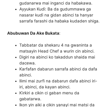
gudanarwa mai inganci da haɓakawa.
Ayyukan Kuɗi: Ba da gudummawa ga
nasarar kuɗi na gidan abinci ta hanyar
sarrafa farashi da haɓaka kudaden shiga.
Abubuwan Da Ake Bukata
:
Tabbatar da shekaru 4 na gwaninta a
matsayin Head Chef a wurin cin abinci.
Digiri na abinci ko takaddun shaida mai
dacewa.
Ƙarfafan dabarun sarrafa abinci da dafa
abinci.
Ilimi mai zurfi na dabarun dafa abinci iri-
iri, abinci, da kayan abinci.
Ƙirƙiri a cikin ci gaban menu da
gabatarwa.
Ikon yin aiki a cikin yanayi mai matsi da