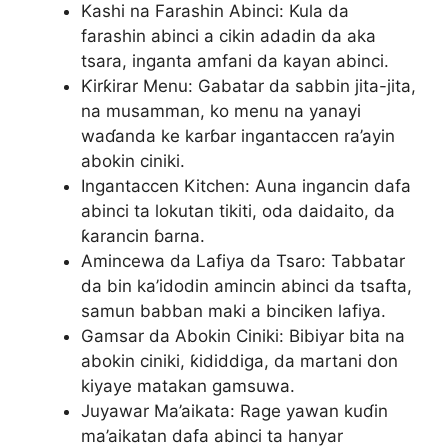
Kashi na Farashin Abinci: Kula da
farashin abinci a cikin adadin da aka
tsara, inganta amfani da kayan abinci.
Ƙirƙirar Menu: Gabatar da sabbin jita-jita,
na musamman, ko menu na yanayi
waɗanda ke karɓar ingantaccen ra’ayin
abokin ciniki.
Ingantaccen Kitchen: Auna ingancin dafa
abinci ta lokutan tikiti, oda daidaito, da
ƙarancin ɓarna.
Amincewa da Lafiya da Tsaro: Tabbatar
da bin ka’idodin amincin abinci da tsafta,
samun babban maki a binciken lafiya.
Gamsar da Abokin Ciniki: Bibiyar bita na
abokin ciniki, ƙididdiga, da martani don
kiyaye matakan gamsuwa.
Juyawar Ma’aikata: Rage yawan kuɗin
ma’aikatan dafa abinci ta hanyar