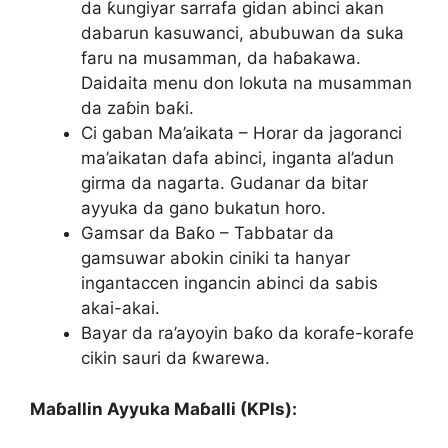
da ƙungiyar sarrafa gidan abinci akan
dabarun kasuwanci, abubuwan da suka
faru na musamman, da haɓakawa.
Daidaita menu don lokuta na musamman
da zaɓin baƙi.
Ci gaban Ma’aikata – Horar da jagoranci
ma’aikatan dafa abinci, inganta al’adun
girma da nagarta. Gudanar da bitar
ayyuka da gano bukatun horo.
Gamsar da Baƙo – Tabbatar da
gamsuwar abokin ciniki ta hanyar
ingantaccen ingancin abinci da sabis
akai-akai.
Bayar da ra’ayoyin baƙo da korafe-korafe
cikin sauri da ƙwarewa.
Maɓallin Ayyuka Maɓalli (KPIs):