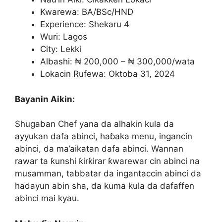
Kwarewa: BA/BSc/HND
Experience: Shekaru 4
Wuri: Lagos
City: Lekki
Albashi: ₦ 200,000 – ₦ 300,000/wata
Lokacin Rufewa: Oktoba 31, 2024
Bayanin Aikin:
Shugaban Chef yana da alhakin kula da
ayyukan dafa abinci, haɓaka menu, ingancin
abinci, da ma’aikatan dafa abinci. Wannan
rawar ta ƙunshi ƙirƙirar ƙwarewar cin abinci na
musamman, tabbatar da ingantaccin abinci da
hadayun abin sha, da kuma kula da dafaffen
abinci mai kyau.