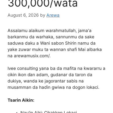
300,000/wata
August 6, 2026
by
Arewa
Assalamu alaikum warahmatullah, jama'a
barkanmu da warhaka, sannunmu da sake
saduwa daku a Wani sabon Shirin namu da
yake zuwar muku ta wannan shafi Mai albarka
na arewamusix.com/.
Ivee consulting yana ba da mafita na ƙwararru a
cikin ikon ɗan adam, gudanar da taron da
dukiya, wanda ke jagorantar sabis na
musamman da haɗin gwiwa na dogon lokaci.
Tsarin Aikin:
Nau’in Aiki: Cikakken Lokaci