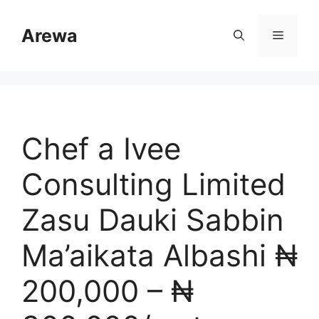
Skip
to
Arewa
Menu
content
Chef a Ivee
Consulting Limited
Zasu Dauki Sabbin
Ma’aikata Albashi ₦
200,000 – ₦