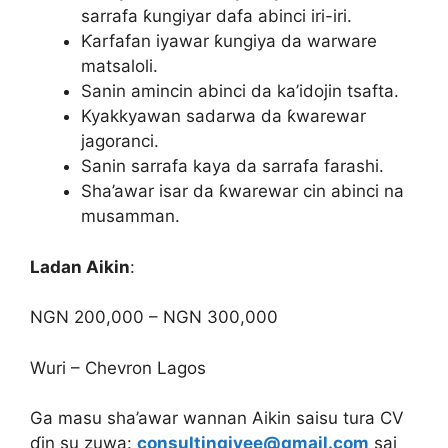
sarrafa ƙungiyar dafa abinci iri-iri.
Ƙarfafan iyawar ƙungiya da warware
matsaloli.
Sanin amincin abinci da ka’idojin tsafta.
Kyakkyawan sadarwa da ƙwarewar
jagoranci.
Sanin sarrafa kaya da sarrafa farashi.
Sha’awar isar da ƙwarewar cin abinci na
musamman.
Ladan Aikin
:
NGN 200,000 – NGN 300,000
Wuri – Chevron Lagos
Ga masu sha’awar wannan Aikin saisu tura CV
ɗin su zuwa:
consultingivee@gmail.com
sai