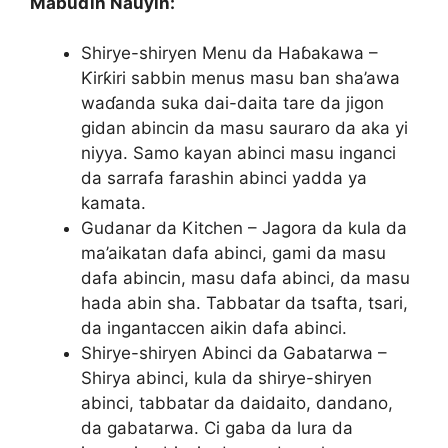
Mabuɗin Nauyin:
Shirye-shiryen Menu da Haɓakawa –
Ƙirƙiri sabbin menus masu ban sha’awa
waɗanda suka dai-daita tare da jigon
gidan abincin da masu sauraro da aka yi
niyya. Samo kayan abinci masu inganci
da sarrafa farashin abinci yadda ya
kamata.
Gudanar da Kitchen – Jagora da kula da
ma’aikatan dafa abinci, gami da masu
dafa abincin, masu dafa abinci, da masu
hada abin sha. Tabbatar da tsafta, tsari,
da ingantaccen aikin dafa abinci.
Shirye-shiryen Abinci da Gabatarwa –
Shirya abinci, kula da shirye-shiryen
abinci, tabbatar da daidaito, dandano,
da gabatarwa. Ci gaba da lura da