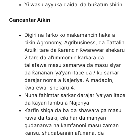
Yi wasu ayyuka daidai da buƙatun shirin.
Cancantar Aikin
Digiri na farko ko makamancin haka a
cikin Agronomy, Agribusiness, da Tattalin
Arziki tare da ƙarancin ƙwarewar shekaru
2 tare da al’ummomin karkara da
tallafawa masu samarwa da masu siyar
da ƙananan ‘ya’yan itace da / ko sarkar
darajar noma a Najeriya. A madadin,
ƙwarewar shekaru 4.
Nuna fahimtar sarkar darajar ‘ya’yan itace
da kayan lambu a Najeriya
Ƙarfin shiga da ba da shawara ga masu
ruwa da tsaki, ciki har da manyan
gudanarwa na kamfanoni masu zaman
kansu, shugabannin al’umma, da