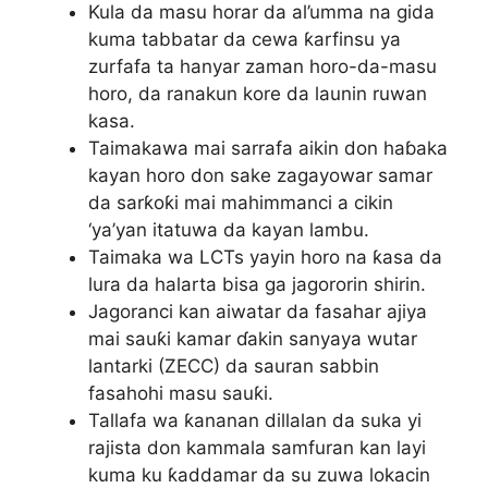
Kula da masu horar da al’umma na gida
kuma tabbatar da cewa ƙarfinsu ya
zurfafa ta hanyar zaman horo-da-masu
horo, da ranakun kore da launin ruwan
kasa.
Taimakawa mai sarrafa aikin don haɓaka
kayan horo don sake zagayowar samar
da sarƙoƙi mai mahimmanci a cikin
‘ya’yan itatuwa da kayan lambu.
Taimaka wa LCTs yayin horo na ƙasa da
lura da halarta bisa ga jagororin shirin.
Jagoranci kan aiwatar da fasahar ajiya
mai sauƙi kamar ɗakin sanyaya wutar
lantarki (ZECC) da sauran sabbin
fasahohi masu sauƙi.
Tallafa wa ƙananan dillalan da suka yi
rajista don kammala samfuran kan layi
kuma ku ƙaddamar da su zuwa lokacin