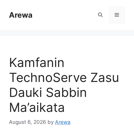
Skip
to
Arewa
Menu
content
Kamfanin
TechnoServe Zasu
Dauki Sabbin
Ma’aikata
August 6, 2026
by
Arewa