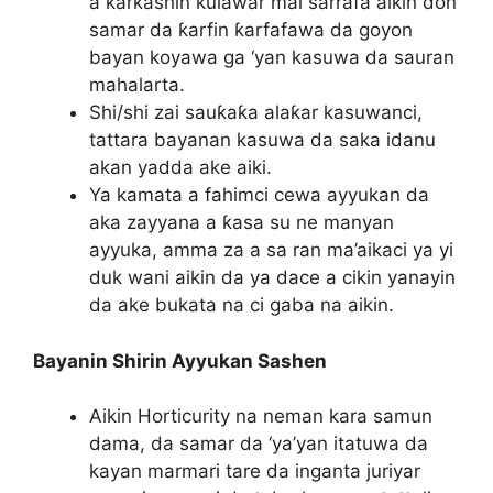
a ƙarƙashin kulawar mai sarrafa aikin don
samar da ƙarfin ƙarfafawa da goyon
bayan koyawa ga ‘yan kasuwa da sauran
mahalarta.
Shi/shi zai sauƙaƙa alaƙar kasuwanci,
tattara bayanan kasuwa da saka idanu
akan yadda ake aiki.
Ya kamata a fahimci cewa ayyukan da
aka zayyana a ƙasa su ne manyan
ayyuka, amma za a sa ran ma’aikaci ya yi
duk wani aikin da ya dace a cikin yanayin
da ake bukata na ci gaba na aikin.
Bayanin Shirin Ayyukan Sashen
Aikin Horticurity na neman kara samun
dama, da samar da ‘ya’yan itatuwa da
kayan marmari tare da inganta juriyar