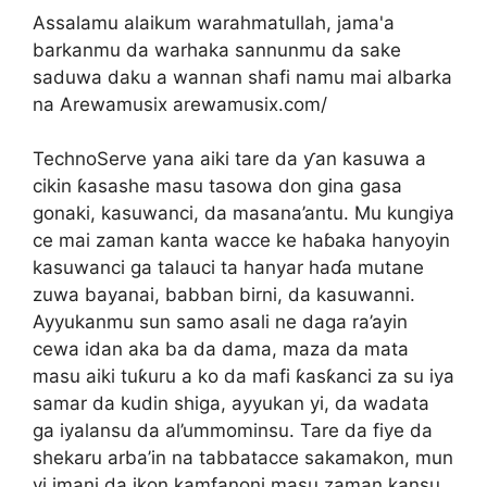
Assalamu alaikum warahmatullah, jama'a
barkanmu da warhaka sannunmu da sake
saduwa daku a wannan shafi namu mai albarka
na Arewamusix arewamusix.com/
TechnoServe yana aiki tare da ƴan kasuwa a
cikin ƙasashe masu tasowa don gina gasa
gonaki, kasuwanci, da masana’antu. Mu kungiya
ce mai zaman kanta wacce ke haɓaka hanyoyin
kasuwanci ga talauci ta hanyar haɗa mutane
zuwa bayanai, babban birni, da kasuwanni.
Ayyukanmu sun samo asali ne daga ra’ayin
cewa idan aka ba da dama, maza da mata
masu aiki tuƙuru a ko da mafi ƙasƙanci za su iya
samar da kudin shiga, ayyukan yi, da wadata
ga iyalansu da al’ummominsu. Tare da fiye da
shekaru arba’in na tabbatacce sakamakon, mun
yi imani da ikon kamfanoni masu zaman kansu