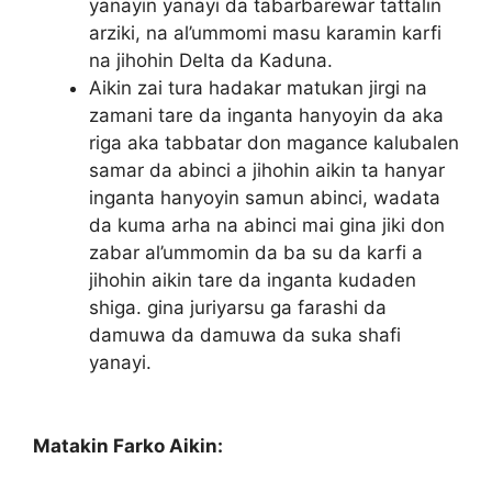
yanayin yanayi da tabarbarewar tattalin
arziki, na al’ummomi masu karamin karfi
na jihohin Delta da Kaduna.
Aikin zai tura hadakar matukan jirgi na
zamani tare da inganta hanyoyin da aka
riga aka tabbatar don magance kalubalen
samar da abinci a jihohin aikin ta hanyar
inganta hanyoyin samun abinci, wadata
da kuma arha na abinci mai gina jiki don
zabar al’ummomin da ba su da karfi a
jihohin aikin tare da inganta kudaden
shiga. gina juriyarsu ga farashi da
damuwa da damuwa da suka shafi
yanayi.
Matakin Farko Aikin: