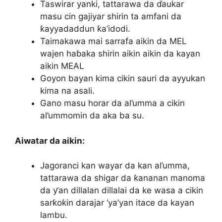
Taswirar yanki, tattarawa da ɗaukar
masu cin gajiyar shirin ta amfani da
ƙayyadaddun ƙa’idodi.
Taimakawa mai sarrafa aikin da MEL
wajen haɓaka shirin aikin aikin da kayan
aikin MEAL
Goyon bayan kima cikin sauri da ayyukan
kima na asali.
Gano masu horar da al’umma a cikin
al’ummomin da aka ba su.
Aiwatar da aikin:
Jagoranci kan wayar da kan al’umma,
tattarawa da shigar da ƙananan manoma
da ƴan dillalan dillalai da ke wasa a cikin
sarƙoƙin darajar ‘ya’yan itace da kayan
lambu.