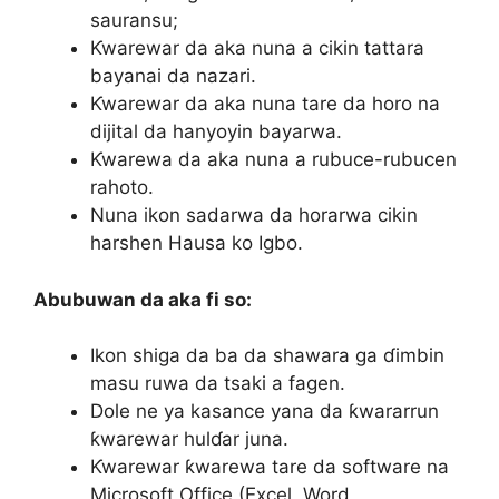
sauransu;
Ƙwarewar da aka nuna a cikin tattara
bayanai da nazari.
Ƙwarewar da aka nuna tare da horo na
dijital da hanyoyin bayarwa.
Ƙwarewa da aka nuna a rubuce-rubucen
rahoto.
Nuna ikon sadarwa da horarwa cikin
harshen Hausa ko Igbo.
Abubuwan da aka fi so:
Ikon shiga da ba da shawara ga ɗimbin
masu ruwa da tsaki a fagen.
Dole ne ya kasance yana da ƙwararrun
ƙwarewar hulɗar juna.
Ƙwarewar ƙwarewa tare da software na
Microsoft Office (Excel, Word,