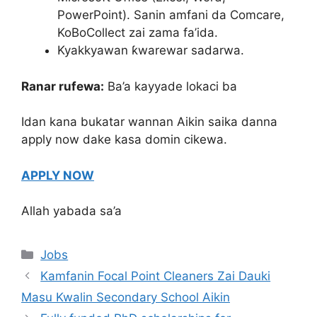
PowerPoint). Sanin amfani da Comcare,
KoBoCollect zai zama fa’ida.
Kyakkyawan ƙwarewar sadarwa.
Ranar rufewa:
Ba’a kayyade lokaci ba
Idan kana bukatar wannan Aikin saika danna
apply now dake kasa domin cikewa.
APPLY NOW
Allah yabada sa’a
Categories
Jobs
Kamfanin Focal Point Cleaners Zai Dauki
Masu Kwalin Secondary School Aikin