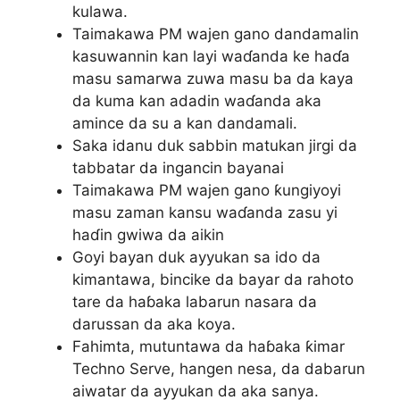
kulawa.
Taimakawa PM wajen gano dandamalin
kasuwannin kan layi waɗanda ke haɗa
masu samarwa zuwa masu ba da kaya
da kuma kan adadin waɗanda aka
amince da su a kan dandamali.
Saka idanu duk sabbin matukan jirgi da
tabbatar da ingancin bayanai
Taimakawa PM wajen gano ƙungiyoyi
masu zaman kansu waɗanda zasu yi
haɗin gwiwa da aikin
Goyi bayan duk ayyukan sa ido da
kimantawa, bincike da bayar da rahoto
tare da haɓaka labarun nasara da
darussan da aka koya.
Fahimta, mutuntawa da haɓaka ƙimar
Techno Serve, hangen nesa, da dabarun
aiwatar da ayyukan da aka sanya.